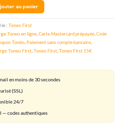
jouter au panier
ie :
Toneo First
rge Toneo en ligne
,
Carte Mastercard prépayée
,
Code
upon Tonéo
,
Paiement sans compte bancaire
,
rge Toneo First
,
Toneo First
,
Toneo First 15€
mail en moins de 30 secondes
urisé (SSL)
onible 24/7
el — codes authentiques