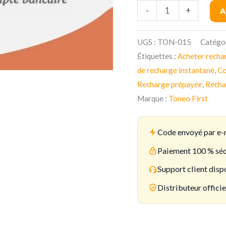
-
+
A
UGS :
TON-015
Catégor
Étiquettes :
Acheter recha
de recharge instantané
,
Co
Recharge prépayée
,
Recha
Marque :
Toneo First
Code envoyé par e-
Paiement 100 % séc
Support client disp
Distributeur offici