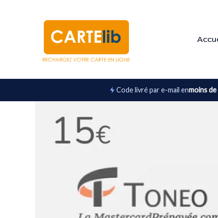
Aller
au
contenu
Accue
Code livré par e-mail en
moins de