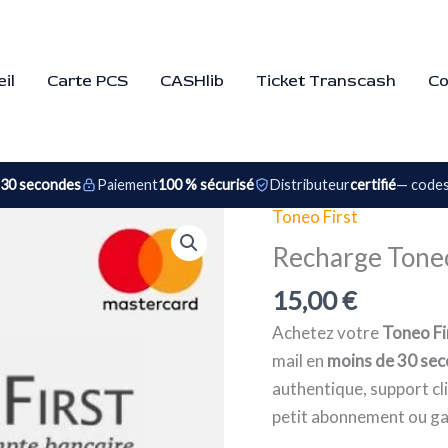
il
Carte PCS
CASHlib
Ticket Transcash
Co
 30 secondes
Paiement
100 % sécurisé
Distributeur
certifié
— codes
Toneo First
quantité
de
Recharge Toneo
Recharge
15,00
€
Toneo
First
Achetez votre
Toneo Fi
15€
mail en
moins de 30 se
authentique, support cli
petit abonnement ou ga