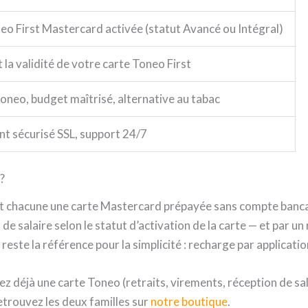
eo First Mastercard activée (statut Avancé ou Intégral)
t la validité de votre carte Toneo First
oneo, budget maîtrisé, alternative au tabac
t sécurisé SSL, support 24/7
?
t chacune une carte Mastercard prépayée sans compte bancair
de salaire selon le statut d’activation de la carte — et par u
reste la référence pour la simplicité : recharge par applicat
z déjà une carte Toneo (retraits, virements, réception de sal
etrouvez les deux familles sur
notre boutique
.