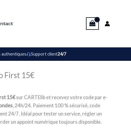
ntact
 authentiques
Support client
24/7
 First 15€
rst 15€
sur CARTElib et recevez votre code par e-
condes
, 24h/24. Paiement 100 % sécurisé, code
ent 24/7. Idéal pour tester un service, régler un
rder un appoint numérique toujours disponible.