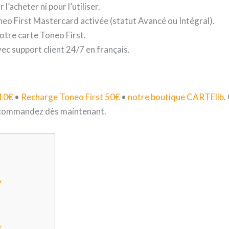
’acheter ni pour l’utiliser.
neo First Mastercard activée (statut Avancé ou Intégral).
 votre carte Toneo First.
ec support client 24/7 en français.
 10€
•
Recharge Toneo First 50€
•
notre boutique CARTElib
.
 commandez dès maintenant.
?
b