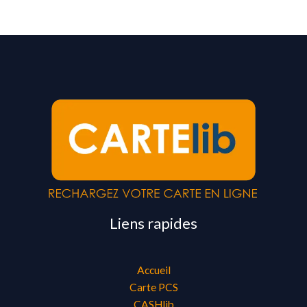
Liens rapides
Accueil
Carte PCS
CASHlib