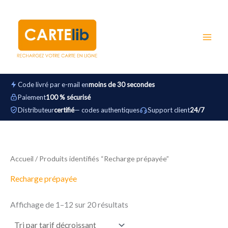
Trié
Aller
par
au
prix
décroissant
contenu
Code livré par e-mail en
moins de 30 secondes
Paiement
100 % sécurisé
Distributeur
certifié
— codes authentiques
Support client
24/7
Accueil
/ Produits identifiés “Recharge prépayée”
Recharge prépayée
Affichage de 1–12 sur 20 résultats