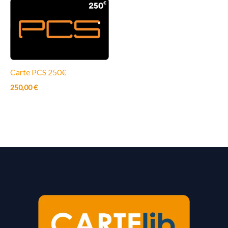
Carte PCS 250€
250,00
€