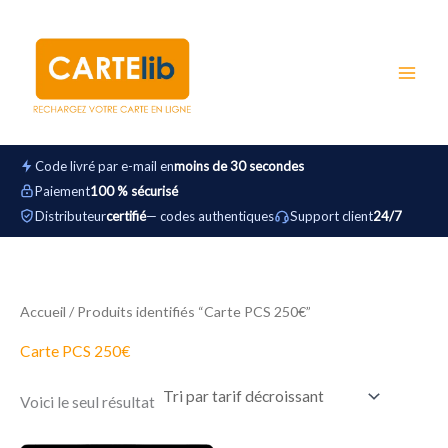
Aller
au
contenu
Code livré par e-mail en
moins de 30 secondes
Paiement
100 % sécurisé
Distributeur
certifié
— codes authentiques
Support client
24/7
Accueil
/ Produits identifiés “Carte PCS 250€”
Carte PCS 250€
Voici le seul résultat