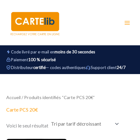
Aller
au
contenu
Code livré par e-mail en
moins de 30 secondes
Paiement
100 % sécurisé
Distributeur
certifié
— codes authentiques
Support client
24/7
Accueil
/ Produits identifiés “Carte PCS 20€”
Carte PCS 20€
Voici le seul résultat