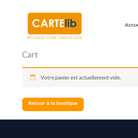
Aller
au
contenu
Accue
Cart
Votre panier est actuellement vide.
Retour à la boutique