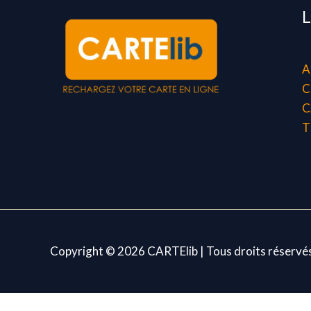
L
A
C
C
T
Copyright © 2026 CARTElib | Tous droits réservé