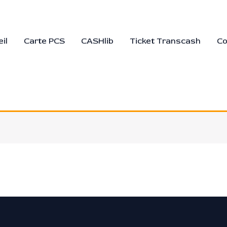
il
Carte PCS
CASHlib
Ticket Transcash
Co